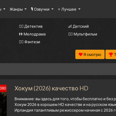
ы
Жанры
🎙 Озвучки
⭐ Лучшее
🕵️‍♂️ Детектив
👶 Детский
👫 Мелодрама
🧚‍♀️ Мультфильм
🧝‍♂️ Фэнтези
Я смотрю
Хокум (2026) качество HD
080
Внимание: вы здесь для того, чтобы бесплатно и без
Хокум 2026 в хорошем HD качестве и на русском язы
Ирландия талантливым режиссером начиная с 2026 г