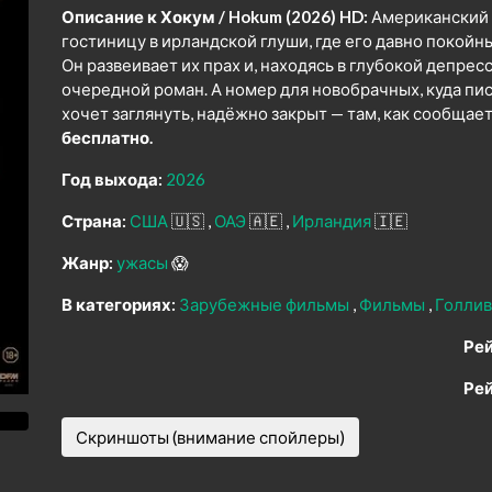
Описание к Хокум / Hokum (2026) HD:
Американский 
гостиницу в ирландской глуши, где его давно покой
Он развеивает их прах и, находясь в глубокой депрес
очередной роман. А номер для новобрачных, куда п
хочет заглянуть, надёжно закрыт — там, как сообщает
бесплатно.
Год выхода:
2026
Страна:
США
🇺🇸
ОАЭ
🇦🇪
Ирландия
🇮🇪
Жанр:
ужасы
😱
В категориях:
Зарубежные фильмы
Фильмы
Голли
Рей
Рей
Скриншоты (внимание спойлеры)