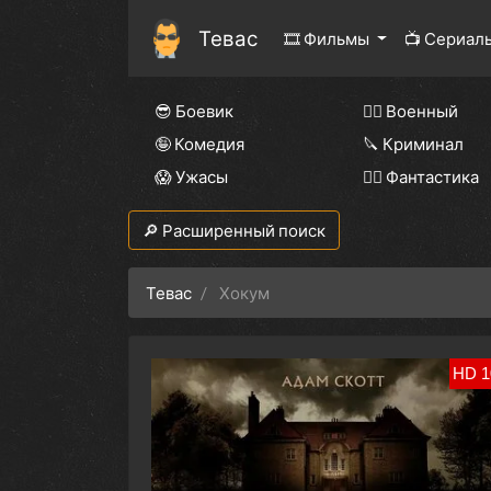
Тевас
🎞 Фильмы
📺 Сериал
😎 Боевик
👨‍✈️ Военный
🤪 Комедия
🔪 Криминал
😱 Ужасы
🧙‍♀️ Фантастика
🔎 Расширенный поиск
Тевас
Хокум
HD 1