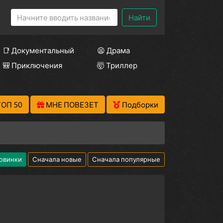
Найти
📑 Документальный
😫 Драма
🎒 Приключения
🤯 Триллер
ТОП 50
МНЕ ПОВЕЗЕТ
Подборки
овинки
Сначала новые
Сначала популярные