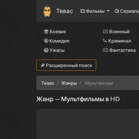
Тевас
🎞 Фильмы
📺 Сериал
😎 Боевик
👨‍✈️ Военный
🤪 Комедия
🔪 Криминал
😱 Ужасы
🧙‍♀️ Фантастика
🔎 Расширенный поиск
Тевас
Жанры
Мультфильм
Жанр — Мультфильмы в HD