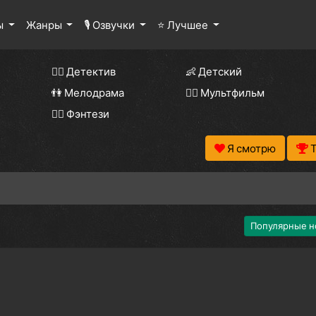
ы
Жанры
🎙 Озвучки
⭐ Лучшее
🕵️‍♂️ Детектив
👶 Детский
👫 Мелодрама
🧚‍♀️ Мультфильм
🧝‍♂️ Фэнтези
Я смотрю
Популярные н