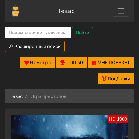
Тевас
Найти
🔎 Расширенный поиск
Я смотрю
ТОП 50
МНЕ ПОВЕЗЕТ
Подборки
Тевас
Игра престолов
HD 1080