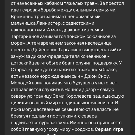
от нанесенных кабаном тяжелых травм. За престол
идет суровая борьба между сильными семьями.
Временно трон занимает ненормальный
мальчишка Ланнистер, с садистскими
наклонностями. А мать драконов из семьи
Таргариенов занимается поиском союзников за
морем. А тем временем законная наследница
престола Дейенерис Таргариен вынуждена выйти
замуж за дикаря-предводителя кочевников –
дотракийцев, чтобы ее брат получил поддержку. У
Старка, кроме детей нажитых в законном браке,
есть незаконнорожденный сын – Джон Сноу.
Молодой воин понимая, что будущего у него нет,
отправляется служить в Ночной Дозор – самую
северную границу Семи Королевств, защищающую
цивилизованный мир от одичалых кочевников. И
пока могущественные семьи воюют за власть, не
брезгуя подлыми поступками, с севера
надвигается суровая зима. Именно она принесет с
собой главную угрозу миру – ходоков.
Сериал Игра