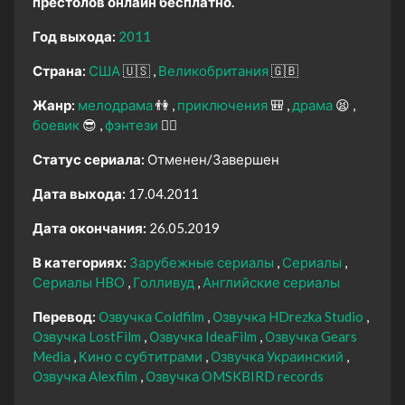
престолов онлайн бесплатно.
Год выхода:
2011
Страна:
США
🇺🇸
Великобритания
🇬🇧
Жанр:
мелодрама
👫
приключения
🎒
драма
😫
боевик
😎
фэнтези
🧝‍♂️
Статус сериала:
Отменен/Завершен
Дата выхода:
17.04.2011
Дата окончания:
26.05.2019
В категориях:
Зарубежные сериалы
Сериалы
Сериалы HBO
Голливуд
Английские сериалы
Перевод:
Озвучка Coldfilm
Озвучка HDrezka Studio
Озвучка LostFilm
Озвучка IdeaFilm
Озвучка Gears
Media
Кино с субтитрами
Озвучка Украинский
Озвучка Alexfilm
Озвучка OMSKBIRD records