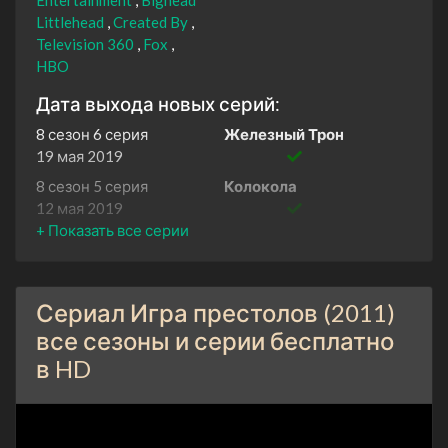
Littlehead
Created By
Television 360
Fox
HBO
Дата выхода новых серий:
8 сезон 6 серия
Железный Трон
19 мая 2019
8 сезон 5 серия
Колокола
12 мая 2019
8 сезон 4 серия
Последние из Старков
5 мая 2019
8 сезон 3 серия
Долгая ночь
Сериал Игра престолов (2011)
28 апреля 2019
все сезоны и серии бесплатно
8 сезон 2 серия
Рыцарь Семи
в HD
Королевств
21 апреля 2019
8 сезон 1 серия
Винтерфелл
14 апреля 2019