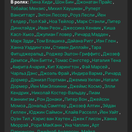
В ролях:
Лина Хиди
Шон Бин
Джонатан Прайс
Тобайас Мензис
Михил Хаушман
Руперт
Ванситтарт
Энтон Лессер
Роуз Лесли
Йен
Гелдер
Пол Кэй
Ноа Тейлор
Марк Стэнли
Питер
Динклэйдж
Иван Реон
Джессика Хенвик
Киша
Касл-Хьюз
Джулиан Гловер
Ричард Мэдден
Марк Эдди
Том Влашиха
Дайана Ригг
Иэн Глен
Ханна Уэддингхэм
Стивен Диллэйн
Тара
Фитцджеральд
Роджер Эштон-Гриффитс
Джозеф
Демпси
Йен Битти
Томас Сэнгстер
Наталия Тена
Амрита Ачария
Кит Харингтон
Фэй Марсей
Чарльз Дэнс
Джоэль Фрай
Индира Варма
Ричард
Дормер
Дэниэл Портман
Джемма Уилан
Натали
Дормер
Йен МакЭлхинни
Джеймс Космо
Элли
Кендрик
Николай Костер-Вальдау
Лиам
Каннингэм
Рон Донаки
Питер Вон
Джейсон
Момоа
Дональд Самптер
Джозеф Алтин
Эйдан
Гиллен
Юджин Саймон
Клайв Расселл
Йен Уайт
Оуэн Тил
Кэрис ван Хаутен
Джек Глисон
Ханна
Мюррэй
Рори МакКанн
Уна Чаплин
Арт
Паркинсон
Джейкоб Андерсон
Майкл