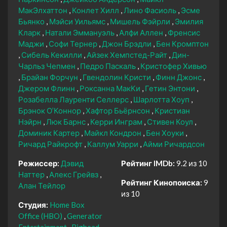
МакЭлхаттон
Конлет Хилл
Лино Фасиоль
Эсме
Бьянко
Мэйси Уильямс
Мишель Фэйрли
Эмилия
Кларк
Натали Эммануэль
Алфи Аллен
Френсис
Маджи
Софи Тернер
Джон Брэдли
Бен Кромптон
Сибель Кекилли
Айзек Хемпстед-Райт
Дин-
Чарльз Чепмен
Педро Паскаль
Кристофер Хивью
Брайан Форчун
Гвендолин Кристи
Финн Джонс
Джером Флинн
Роксанна МакКи
Гетин Энтони
Розабелла Лауренти Селлерс
Шарлотта Хоуп
Брэнок О’Коннор
Хафтор Бьёрнсон
Кристиан
Нэйрн
Люк Барнс
Керри Инграм
Стивен Коул
Доминик Картер
Майкл Кондрон
Бен Хоуки
Ричард Райкрофт
Каллум Уарри
Айми Ричардсон
Режиссер:
Дэвид
Рейтинг IMDb:
9.2 из 10
Наттер
Алекс Грейвз
Рейтинг Кинопоиска:
9
Алан Тейлор
из 10
Студия:
Home Box
Office (HBO)
Generator
Entertainment
Bighead