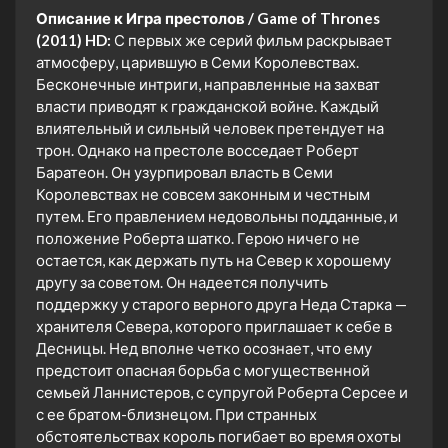
Описание к Игра престолов / Game of Thrones
(2011) HD:
С первых же серий фильм раскрывает
атмосферу, царившую в Семи Королевствах.
Бесконечные интриги, направленные на захват
власти приводят к гражданской войне. Каждый
влиятельный и сильный человек претендует на
трон. Однако на престоле восседает Роберт
Баратеон. Он узурпировал власть в Семи
Королевствах не совсем законным и честным
путем. Его правлением недовольны подданные, и
положение Роберта шатко. Герою ничего не
остается, как держать путь на Север к хорошему
другу за советом. Он надеется получить
поддержку у старого верного друга Неда Старка —
хранителя Севера, которого приглашает к себе в
Десницы. Нед вполне четко осознает, что ему
предстоит опасная борьба с могущественной
семьей Ланнистеров, с супругой Роберта Серсее и
с ее братом-близнецом. При странных
обстоятельствах король погибает во время охоты